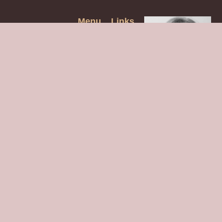
Menu
Links
Úteis
Meus
Livros
Vitrola do
ET
Página
inicial
APESUL
Eventos
escritora apaixonada
Culturais
por histórias
CULTURA,
transformadoras,
COMPORTAMENTO
livros cativantes e
E OPINIÃO
reflexões
inspiradoras sobre
Blog
literatura.