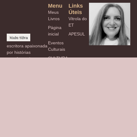
Menu
Links
Úteis
Meus
Livros
Vitrola do
ET
Página
inicial
APESUL
Eventos
escritora apaixonada
Culturais
por histórias
CULTURA,
transformadoras,
COMPORTAMENTO
livros cativantes e
E OPINIÃO
reflexões
inspiradoras sobre
Blog
literatura.