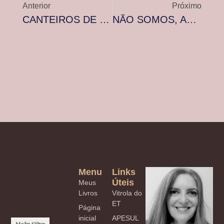
Anterior
Próximo
CANTEIROS DE GIRASSÓIS…
NÃO SOMOS, APENAS ESTAMOS…
Menu
Links
Úteis
Meus
Livros
Vitrola do
ET
Página
inicial
APESUL