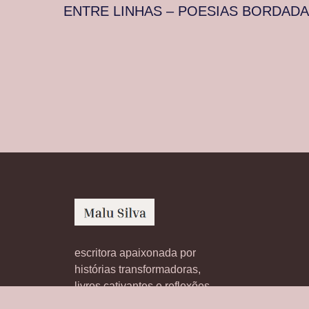
ENTRE LINHAS – POESIAS BORDAD
escritora apaixonada por
histórias transformadoras,
livros cativantes e reflexões
inspiradoras sobre literatura.