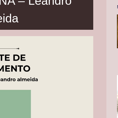
NA – Leandro
eida