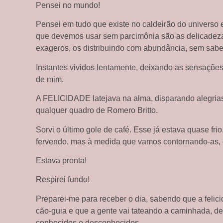
Pensei no mundo!
Pensei em tudo que existe no caldeirão do universo e
que devemos usar sem parcimônia são as delicadeza
exageros, os distribuindo com abundância, sem sabe
Instantes vividos lentamente, deixando as sensaçõe
de mim.
A FELICIDADE latejava na alma, disparando alegrias
qualquer quadro de Romero Britto.
Sorvi o último gole de café. Esse já estava quase fr
fervendo, mas à medida que vamos contornando-as,
Estava pronta!
Respirei fundo!
Preparei-me para receber o dia, sabendo que a feli
cão-guia e que a gente vai tateando a caminhada, de
conhecidos e desconhecidos.