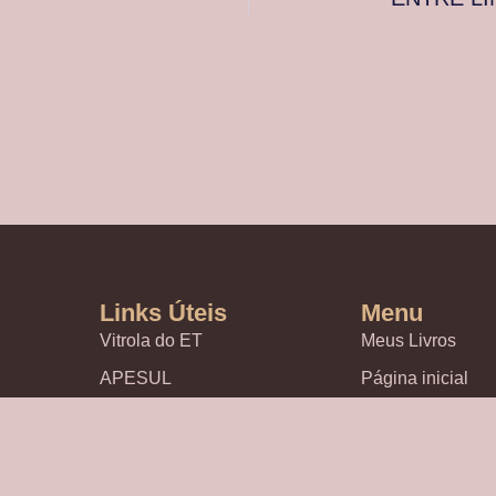
Links Úteis
Menu
Vitrola do ET
Meus Livros
APESUL
Página inicial
Eventos Culturai
CULTURA, CO
E OPINIÃO