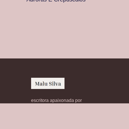
escritora apaixonada por
histórias transformadoras,
livros cativantes e reflexões
inspiradoras sobre literatura.