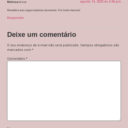
agosto 14, 2025 às 4:36 pm
Melissa
disse:
Parabéns aos organizadores do evento. Foi lindo mesmo!
Responder
Deixe um comentário
O seu endereço de e-mail não será publicado.
Campos obrigatórios são
marcados com
*
Comentário
*