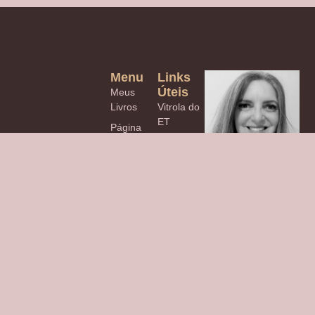
Menu
Links
Úteis
Meus
Livros
Vitrola do
ET
Página
inicial
APESUL
Eventos
escritora apaixonada
Culturais
por histórias
CULTURA,
transformadoras,
COMPORTAMENTO
livros cativantes e
E OPINIÃO
reflexões
inspiradoras sobre
Blog
literatura.