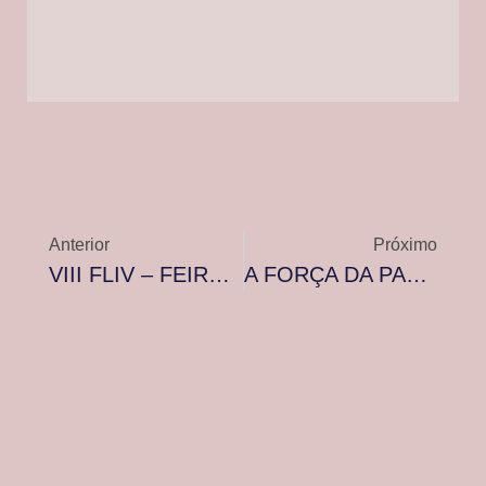
Anterior
Próximo
VIII FLIV – FEIRA LITERÁRIA DE VARGINHA
A FORÇA DA PALAVRA – Por Antonio Trotta