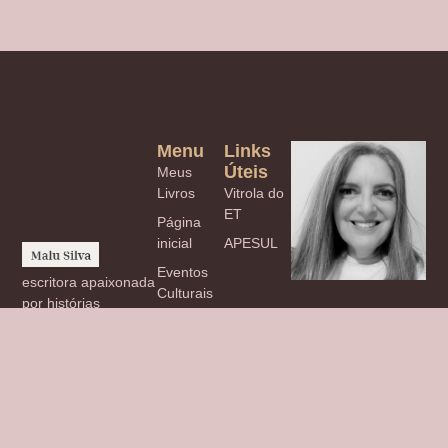
Menu
Links
Úteis
Meus
Livros
Vitrola do
ET
Página
inicial
APESUL
Eventos
escritora apaixonada
Culturais
por histórias
CULTURA,
transformadoras,
COMPORTAMENTO
livros cativantes e
E OPINIÃO
reflexões
inspiradoras sobre
Blog
literatura.