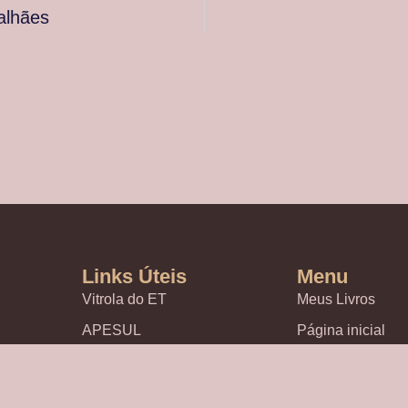
lhães
Links Úteis
Menu
Vitrola do ET
Meus Livros
APESUL
Página inicial
Eventos Culturai
CULTURA, CO