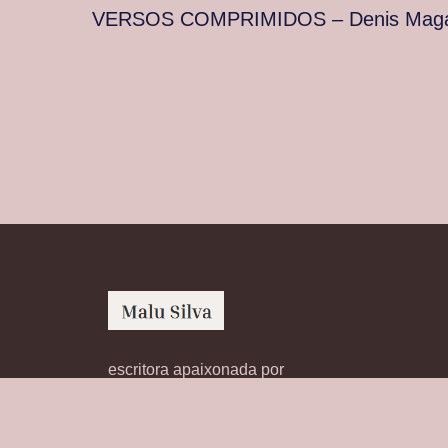
VERSOS COMPRIMIDOS – Denis Maga
escritora apaixonada por
histórias transformadoras,
livros cativantes e reflexões
inspiradoras sobre literatura.