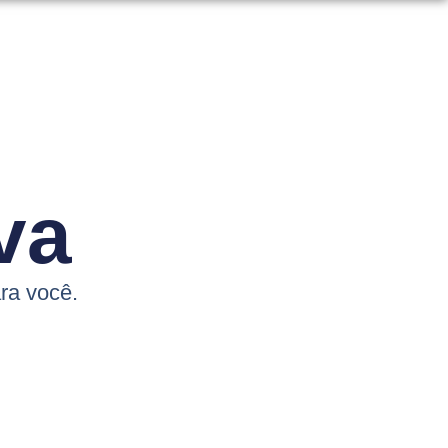
va
ra você.