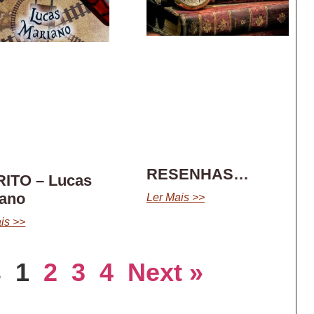
RESENHAS…
RITO – Lucas
iano
Ler Mais >>
is >>
s
1
2
3
4
Next »