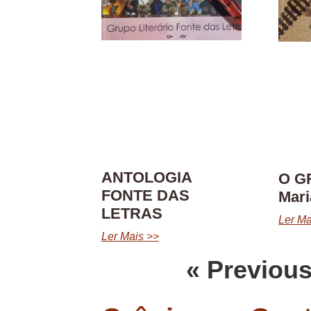
ANTOLOGIA
O G
FONTE DAS
Mar
LETRAS
Ler Ma
Ler Mais >>
« Previou