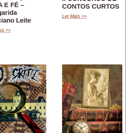
 E FÉ –
CONTOS CURTOS
arida
Ler Mais >>
iano Leite
is >>