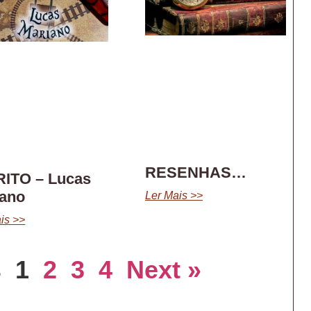
RESENHAS…
RITO – Lucas
iano
Ler Mais >>
is >>
s
1
2
3
4
Next »