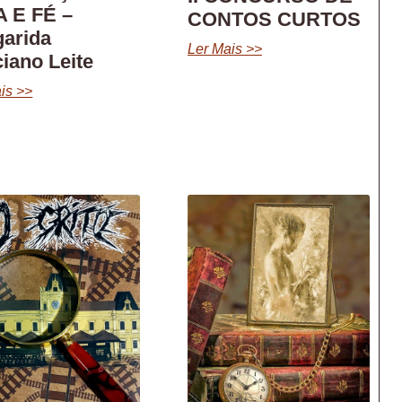
 E FÉ –
CONTOS CURTOS
arida
Ler Mais >>
iano Leite
is >>