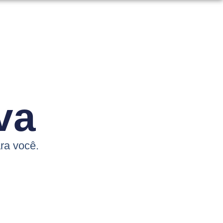
va
ra você.