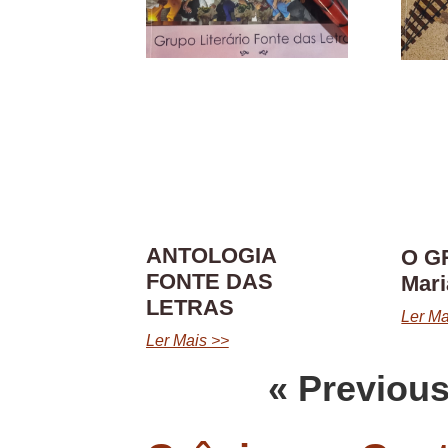
ANTOLOGIA
O G
FONTE DAS
Mar
LETRAS
Ler Ma
Ler Mais >>
« Previou