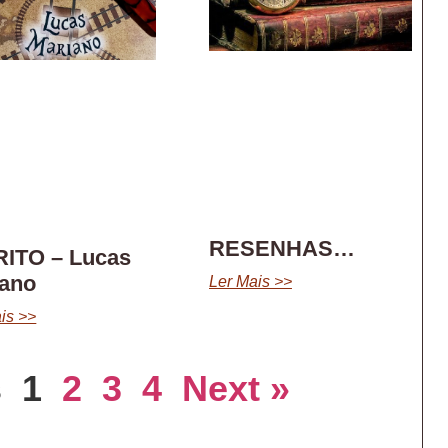
RESENHAS…
RITO – Lucas
iano
Ler Mais >>
is >>
s
1
2
3
4
Next »