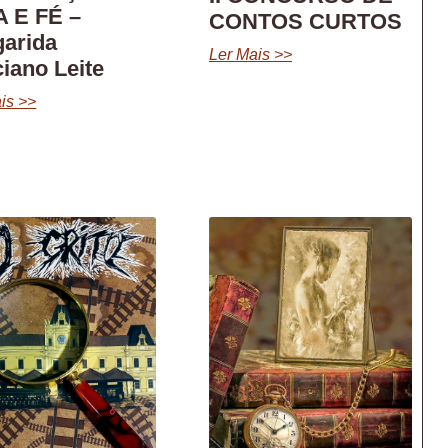
 E FÉ –
CONTOS CURTOS
arida
Ler Mais >>
iano Leite
is >>