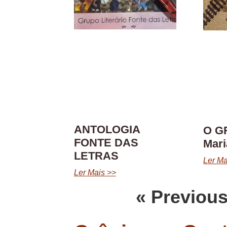
ANTOLOGIA
O G
FONTE DAS
Mar
LETRAS
Ler Ma
Ler Mais >>
« Previou