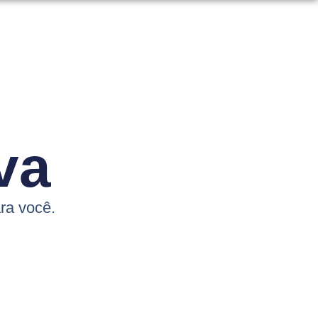
va
ra você.