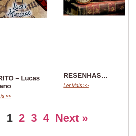
RESENHAS…
RITO – Lucas
iano
Ler Mais >>
is >>
s
1
2
3
4
Next »