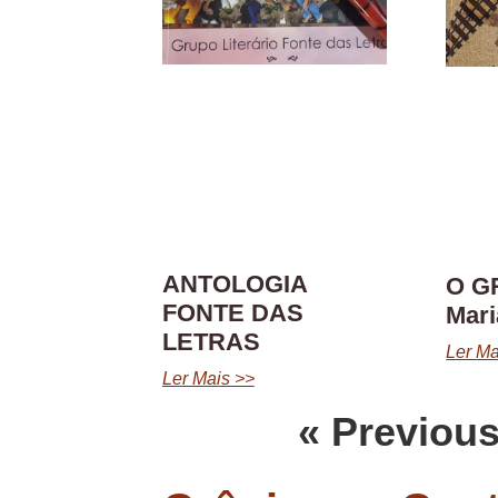
ANTOLOGIA
O G
FONTE DAS
Mar
LETRAS
Ler Ma
Ler Mais >>
« Previou