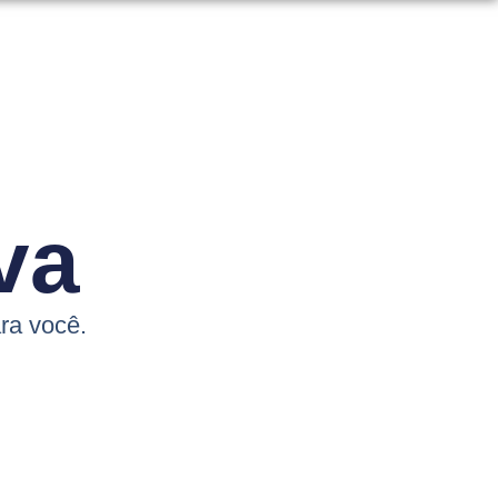
va
ra você.