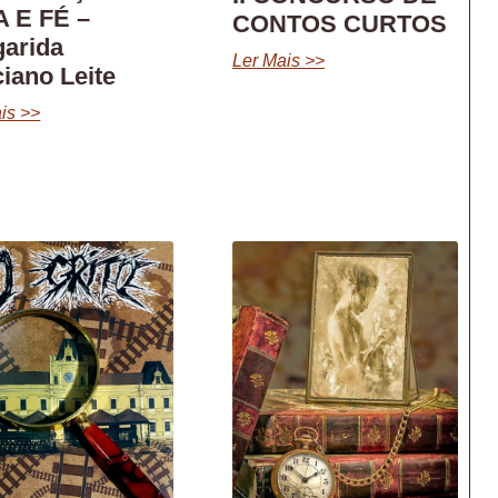
 E FÉ –
CONTOS CURTOS
arida
Ler Mais >>
iano Leite
is >>